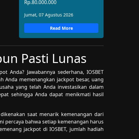
Rp.80.000.000
Jumat, 07 Agustus 2026
Read More
un Pasti Lunas
ot Anda? Jawabannya sederhana, IOSBET
telah Anda memenangkan jackpot besar, uang
usaha yang telah Anda investasikan dalam
pat sehingga Anda dapat menikmati hasil
g dikenakan saat menarik kemenangan dari
ami percaya bahwa setiap kemenangan harus
emenang jackpot di IOSBET, jumlah hadiah