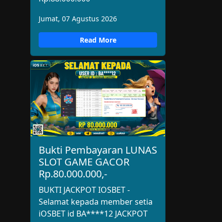
Jumat, 07 Agustus 2026
Read More
Bukti Pembayaran LUNAS
SLOT GAME GACOR
Rp.80.000.000,-
BUKTI JACKPOT IOSBET -
Selamat kepada member setia
iOSBET id BA****12 JACKPOT