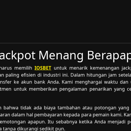
 Jackpot Menang Berapap
 harus memilih
IOSBET
untuk menarik kemenangan jackp
 paling efisien di industri ini. Dalam hitungan jam se
ansfer ke akun bank Anda. Kami menghargai waktu dan 
itmen untuk memberikan pengalaman penarikan yang ce
lah bahwa tidak ada biaya tambahan atau potongan yan
sparan dalam hal pembayaran kepada para pemain kami. K
pemotongan apapun. Itu sebabnya ketika Anda menjadi p
 tanpa dikurangi sedikit pun.