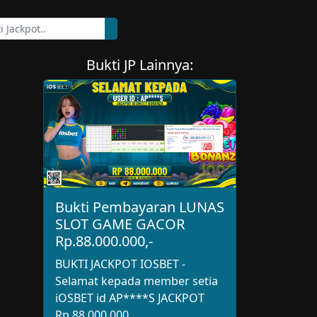
Bukti JP Lainnya:
Bukti Pembayaran LUNAS
SLOT GAME GACOR
Rp.88.000.000,-
BUKTI JACKPOT IOSBET -
Selamat kepada member setia
iOSBET id AP****S JACKPOT
Rp.88.000.000