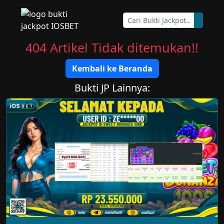
404 Artikel Tidak ditemukan!!
Kembali ke Beranda
Bukti JP Lainnya: