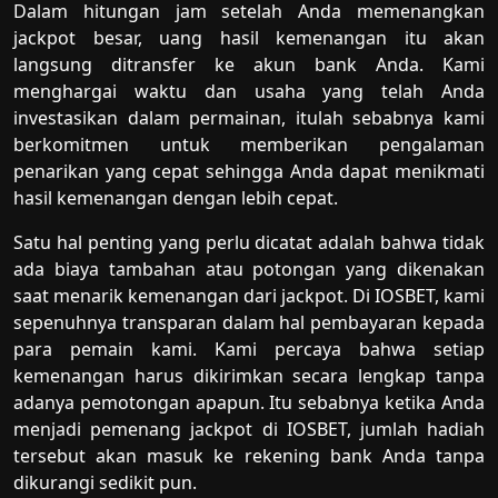
Dalam hitungan jam setelah Anda memenangkan
jackpot besar, uang hasil kemenangan itu akan
langsung ditransfer ke akun bank Anda. Kami
menghargai waktu dan usaha yang telah Anda
investasikan dalam permainan, itulah sebabnya kami
berkomitmen untuk memberikan pengalaman
penarikan yang cepat sehingga Anda dapat menikmati
hasil kemenangan dengan lebih cepat.
Satu hal penting yang perlu dicatat adalah bahwa tidak
ada biaya tambahan atau potongan yang dikenakan
saat menarik kemenangan dari jackpot. Di IOSBET, kami
sepenuhnya transparan dalam hal pembayaran kepada
para pemain kami. Kami percaya bahwa setiap
kemenangan harus dikirimkan secara lengkap tanpa
adanya pemotongan apapun. Itu sebabnya ketika Anda
menjadi pemenang jackpot di IOSBET, jumlah hadiah
tersebut akan masuk ke rekening bank Anda tanpa
dikurangi sedikit pun.