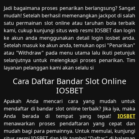
Jadi bagaimana proses penarikan berlangsung? Sangat
mudah! Setelah berhasil memenangkan jackpot di salah
satu permainan slot online atau taruhan bola terbaik
kami, cukup kunjungi situs web resmi IOSBET dan login
ke akun anda menggunakan detail login iosbet anda.
Setelah masuk ke akun anda, temukan opsi "Penarikan"
atau "Withdraw" pada menu utama lalu ikuti petunjuk
selanjutnya untuk melengkapi proses penarikan. Tim
layanan pelanggan kami akan selalu si
Cara Daftar Bandar Slot Online
IOSBET
Apakah Anda mencari cara yang mudah untuk
mendaftar di bandar slot online terbaik? Jika iya, maka
Anda berada di tempat yang tepat!
IOSBET
menawarkan proses pendaftaran yang cepat dan
mudah bagi para pemainnya. Untuk memulai, kunjungi
situs resmi IOSBET dan klik tombol "Daftar" di halaman