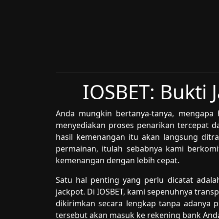
IOSBET: Bukti
Anda mungkin bertanya-tanya, mengapa
menyediakan proses penarikan tercepat dan
hasil kemenangan itu akan langsung ditr
permainan, itulah sebabnya kami berkom
kemenangan dengan lebih cepat.
Satu hal penting yang perlu dicatat ada
jackpot. Di IOSBET, kami sepenuhnya tran
dikirimkan secara lengkap tanpa adanya 
tersebut akan masuk ke rekening bank Anda