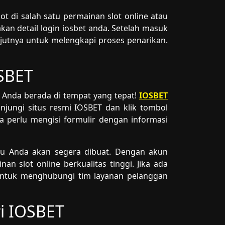
 di salah satu permainan slot online atau
an detail login iosbet anda. Setelah masuk
njutnya untuk melengkapi proses penarikan.
OSBET
a Anda berada di tempat yang tepat!
IOSBET
ungi situs resmi IOSBET dan klik tombol
a perlu mengisi formulir dengan informasi
aru Anda akan segera dibuat. Dengan akun
 slot online berkualitas tinggi. Jika ada
 untuk menghubungi tim layanan pelanggan
i IOSBET