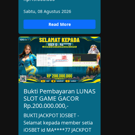
Sabtu, 08 Agustus 2026
Read More
Bukti Pembayaran LUNAS
SLOT GAME GACOR
Rp.200.000.000,-
BUKTI JACKPOT IOSBET -
Selamat kepada member setia
iOSBET id MA****77 JACKPOT