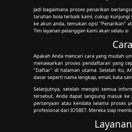
Jadi bagaimana proses penarikan berlangs
taruhan bola terbaik kami, cukup kunjungi
ke akun anda, temukan opsi "Penarikan" at
Tim layanan pelanggan kami akan selalu si
Cara
Apakah Anda mencari cara yang mudah untuk
menawarkan proses pendaftaran yang cep
"Daftar" di halaman utama. Setelah itu, 
dasar seperti nama lengkap, email, kata sa
Selanjutnya, setelah mengisi semua info
tersebut, Anda dapat langsung masuk ke p
pertanyaan atau kendala selama proses p
profesional dari IOSBET. Mereka siap memban
Layanan