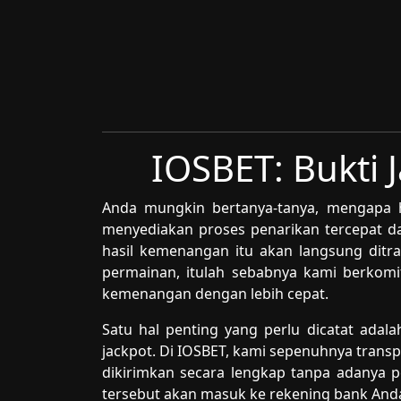
IOSBET: Bukti
Anda mungkin bertanya-tanya, mengapa
menyediakan proses penarikan tercepat dan
hasil kemenangan itu akan langsung ditr
permainan, itulah sebabnya kami berkom
kemenangan dengan lebih cepat.
Satu hal penting yang perlu dicatat ada
jackpot. Di IOSBET, kami sepenuhnya tran
dikirimkan secara lengkap tanpa adanya 
tersebut akan masuk ke rekening bank Anda