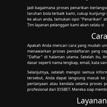
Jadi bagaimana proses penarikan berlangs
taruhan bola terbaik kami, cukup kunjungi
ke akun anda, temukan opsi "Penarikan" at
Tim layanan pelanggan kami akan selalu si
Cara
Apakah Anda mencari cara yang mudah untuk
menawarkan proses pendaftaran yang cep
"Daftar" di halaman utama. Setelah itu, 
dasar seperti nama lengkap, email, kata sa
Selanjutnya, setelah mengisi semua info
tersebut, Anda dapat langsung masuk ke p
pertanyaan atau kendala selama proses p
profesional dari IOSBET. Mereka siap memban
Layanan