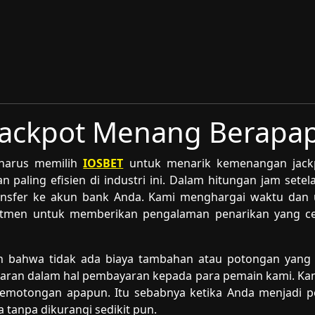
 Jackpot Menang Berapap
 harus memilih
IOSBET
untuk menarik kemenangan jackp
 paling efisien di industri ini. Dalam hitungan jam se
ansfer ke akun bank Anda. Kami menghargai waktu dan 
itmen untuk memberikan pengalaman penarikan yang ce
lah bahwa tidak ada biaya tambahan atau potongan yan
sparan dalam hal pembayaran kepada para pemain kami. K
pemotongan apapun. Itu sebabnya ketika Anda menjadi p
 tanpa dikurangi sedikit pun.