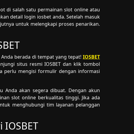
 di salah satu permainan slot online atau
an detail login iosbet anda. Setelah masuk
njutnya untuk melengkapi proses penarikan.
OSBET
a Anda berada di tempat yang tepat!
IOSBET
ungi situs resmi IOSBET dan klik tombol
a perlu mengisi formulir dengan informasi
aru Anda akan segera dibuat. Dengan akun
 slot online berkualitas tinggi. Jika ada
 untuk menghubungi tim layanan pelanggan
i IOSBET