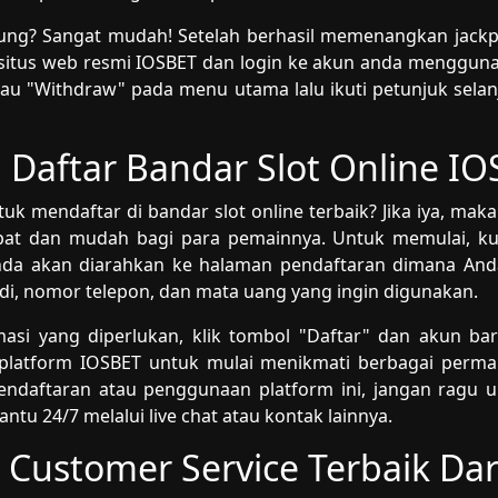
ung? Sangat mudah! Setelah berhasil memenangkan jackpot
 situs web resmi IOSBET dan login ke akun anda menggunak
au "Withdraw" pada menu utama lalu ikuti petunjuk sela
 Daftar Bandar Slot Online I
 mendaftar di bandar slot online terbaik? Jika iya, mak
at dan mudah bagi para pemainnya. Untuk memulai, kunj
Anda akan diarahkan ke halaman pendaftaran dimana And
ndi, nomor telepon, dan mata uang yang ingin digunakan.
rmasi yang diperlukan, klik tombol "Daftar" dan akun b
latform IOSBET untuk mulai menikmati berbagai permainan
endaftaran atau penggunaan platform ini, jangan ragu
tu 24/7 melalui live chat atau kontak lainnya.
 Customer Service Terbaik Dar