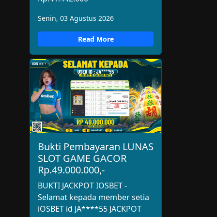
Senin, 03 Agustus 2026
Read More
Bukti Pembayaran LUNAS
SLOT GAME GACOR
Rp.49.000.000,-
BUKTI JACKPOT IOSBET -
Selamat kepada member setia
iOSBET id JA****55 JACKPOT