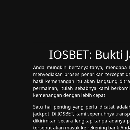
IOSBET: Bukti
Anda mungkin bertanya-tanya, mengapa
menyediakan proses penarikan tercepat dan
hasil kemenangan itu akan langsung ditr
permainan, itulah sebabnya kami berkom
kemenangan dengan lebih cepat.
Satu hal penting yang perlu dicatat ada
jackpot. Di IOSBET, kami sepenuhnya tran
dikirimkan secara lengkap tanpa adanya 
tersebut akan masuk ke rekening bank Anda