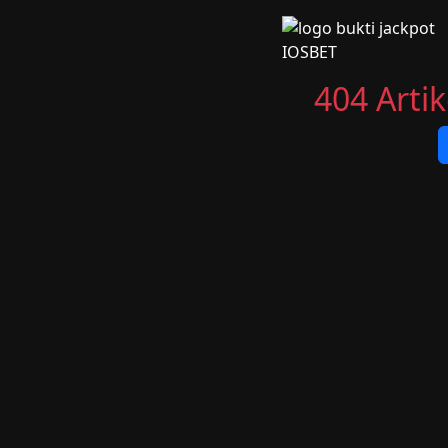
404 Arti