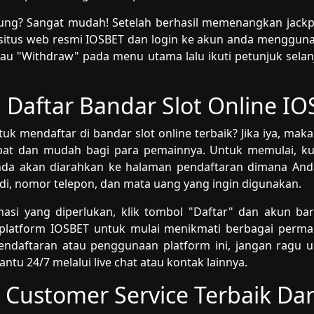
ung? Sangat mudah! Setelah berhasil memenangkan jackpot
 situs web resmi IOSBET dan login ke akun anda menggunak
au "Withdraw" pada menu utama lalu ikuti petunjuk sela
 Daftar Bandar Slot Online I
 mendaftar di bandar slot online terbaik? Jika iya, mak
at dan mudah bagi para pemainnya. Untuk memulai, kunj
Anda akan diarahkan ke halaman pendaftaran dimana And
ndi, nomor telepon, dan mata uang yang ingin digunakan.
rmasi yang diperlukan, klik tombol "Daftar" dan akun b
latform IOSBET untuk mulai menikmati berbagai permainan
endaftaran atau penggunaan platform ini, jangan ragu
tu 24/7 melalui live chat atau kontak lainnya.
 Customer Service Terbaik Dar