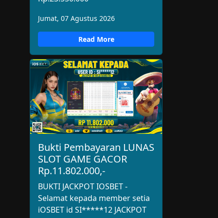
Jumat, 07 Agustus 2026
Read More
Bukti Pembayaran LUNAS
SLOT GAME GACOR
Rp.11.802.000,-
BUKTI JACKPOT IOSBET -
Selamat kepada member setia
iOSBET id SI*****12 JACKPOT