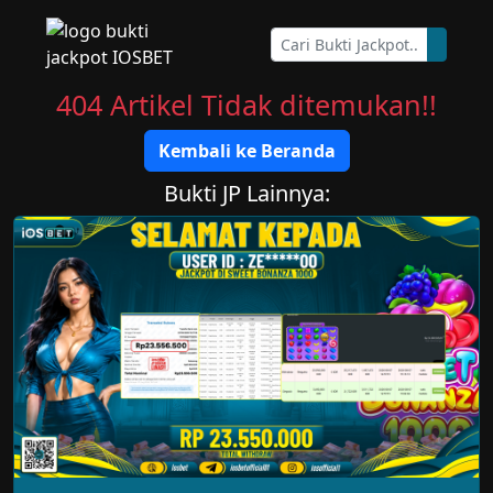
404 Artikel Tidak ditemukan!!
Kembali ke Beranda
Bukti JP Lainnya: