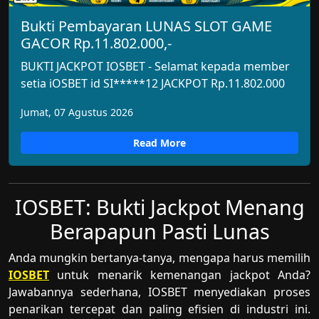
Bukti Pembayaran LUNAS SLOT GAME
GACOR Rp.11.802.000,-
BUKTI JACKPOT IOSBET - Selamat kepada member
setia iOSBET id SI*****12 JACKPOT Rp.11.802.000
Jumat, 07 Agustus 2026
Read More
IOSBET: Bukti Jackpot Menang
Berapapun Pasti Lunas
Anda mungkin bertanya-tanya, mengapa harus memilih
IOSBET
untuk menarik kemenangan jackpot Anda?
Jawabannya sederhana, IOSBET menyediakan proses
penarikan tercepat dan paling efisien di industri ini.