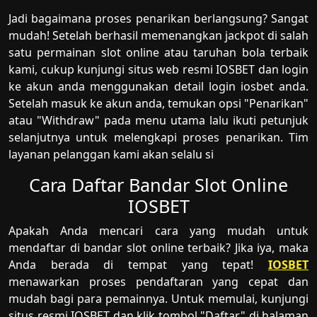
Jadi bagaimana proses penarikan berlangsung? Sangat
mudah! Setelah berhasil memenangkan jackpot di salah
satu permainan slot online atau taruhan bola terbaik
kami, cukup kunjungi situs web resmi IOSBET dan login
ke akun anda menggunakan detail login iosbet anda.
Setelah masuk ke akun anda, temukan opsi "Penarikan"
atau "Withdraw" pada menu utama lalu ikuti petunjuk
selanjutnya untuk melengkapi proses penarikan. Tim
layanan pelanggan kami akan selalu si
Cara Daftar Bandar Slot Online
IOSBET
Apakah Anda mencari cara yang mudah untuk
mendaftar di bandar slot online terbaik? Jika iya, maka
Anda berada di tempat yang tepat!
IOSBET
menawarkan proses pendaftaran yang cepat dan
mudah bagi para pemainnya. Untuk memulai, kunjungi
situs resmi IOSBET dan klik tombol "Daftar" di halaman