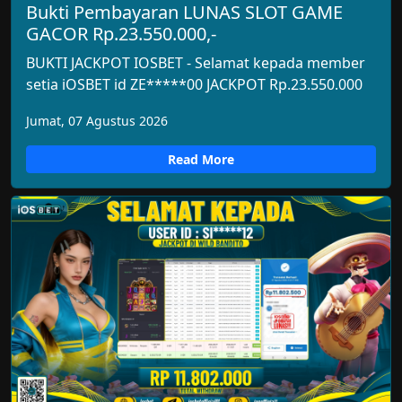
Bukti Pembayaran LUNAS SLOT GAME
GACOR Rp.23.550.000,-
BUKTI JACKPOT IOSBET - Selamat kepada member
setia iOSBET id ZE*****00 JACKPOT Rp.23.550.000
Jumat, 07 Agustus 2026
Read More